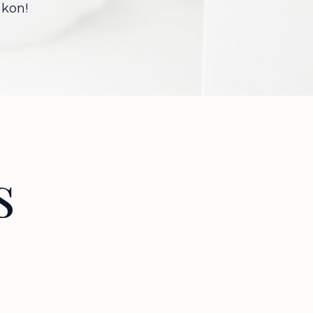
nkon!
s