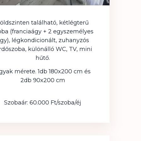
öldszinten található, kétlégterű
oba (franciaágy + 2 egyszemélyes
gy), légkondicionált, zuhanyzós
rdőszoba, különálló WC, TV, mini
hűtő.
gyak mérete. 1db 180x200 cm és
2db 90x200 cm
Szobaár: 60.000 Ft/szoba/éj