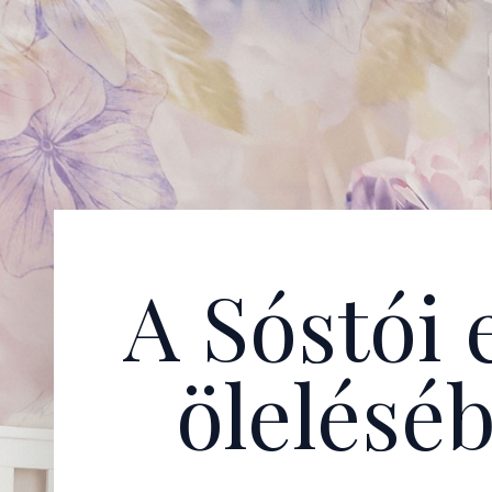
A Sóstói 
ölelésé