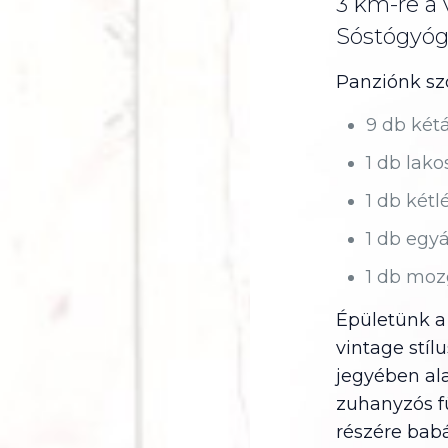
3 km-re a 
Sóstógyógy
Panziónk sz
9 db két
1 db lako
1 db kétl
1 db egy
1 db moz
Épületünk a 
vintage stí
jegyében ala
zuhanyzós f
részére babá