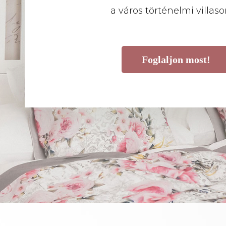
a város történelmi villaso
Foglaljon most!