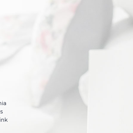
nia
és
ink