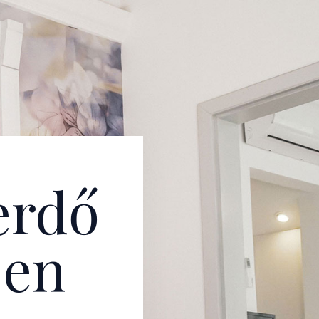
erdő
ben