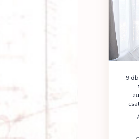
9 db
zu
csa