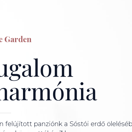
se Garden
ugalom
 harmónia
 felújított panziónk a Sóstói erdő ölelésé