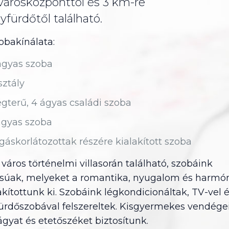
városközponttól és 3 km-re
fürdőtől található.
obakínálata:
ágyas szoba
sztály
égterű, 4 ágyas családi szoba
ágyas szoba
gáskorlátozottak részére kialakított szoba
város történelmi villasorán található, szobáink
lusúak, melyeket a romantika, nyugalom és harmó
kítottunk ki. Szobáink légkondicionáltak, TV-vel 
ürdőszobával felszereltek. Kisgyermekes vendége
gyat és etetőszéket biztosítunk.