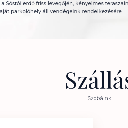
l a Sóstói erdő friss levegőjén, kényelmes teraszai
saját parkolóhely áll vendégeink rendelkezésére.
Szállá
Szobáink