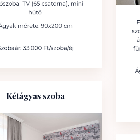
őszoba, TV (65 csatorna), mini
hűtő.
F
Ágyak mérete: 90x200 cm
sz
á
Szobaár: 33.000 Ft/szoba/éj
fü
Á
Kétágyas szoba