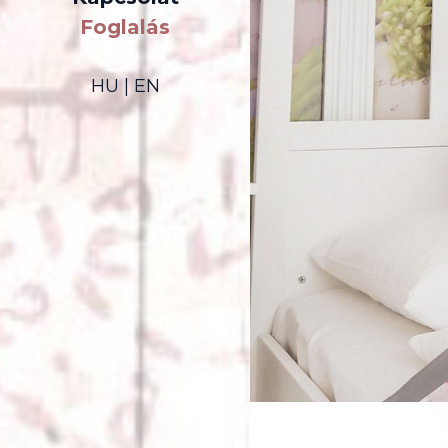
Foglalás
HU
|
EN